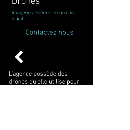
Drones
Imagerie aérienne en un clin
d'oeil
Contactez nous
L'agence possède des
drones qu'elle utilise pour
répondre à différents
besoin. Photo / Vidéo
commerciale de projets,
relevés et inspections. Les
drones permettent
d'accélérer ces derniers.